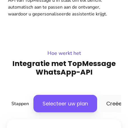
API van TopMessage u in staat om elk bericht
automatisch aan te passen aan de ontvanger,
waardoor u gepersonaliseerde assistentie krijgt.
Hoe werkt het
Integratie met TopMessage
WhatsApp-API
Selecteer uw plan
Creëer u
Stappen