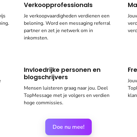
Verkoopprofessionals
Ma
ijs
Je verkoopvaardigheden verdienen een
Jou
ning.
beloning. Word een messaging referral
ver
partner en zet je netwerk om in
verd
inkomsten.
Invloedrijke personen en
Fr
blogschrijvers
e
Jouw
Mensen luisteren graag naar jou. Deel
TopM
TopMessage met je volgers en verdien
klan
hoge commissies.
Doe nu mee!