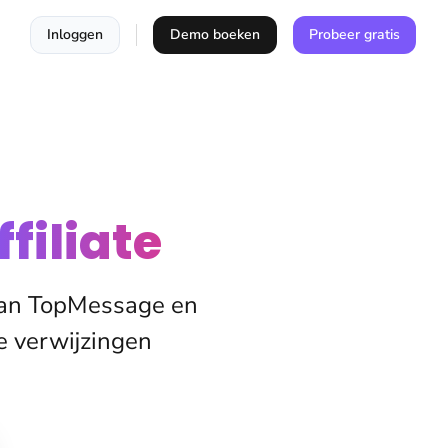
Inloggen
Demo boeken
Probeer gratis
ffiliate
van TopMessage en
e verwijzingen