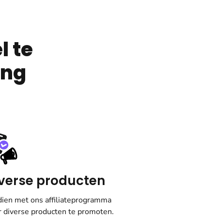
l te
ing
verse producten
dien met ons affiliateprogramma
r diverse producten te promoten.