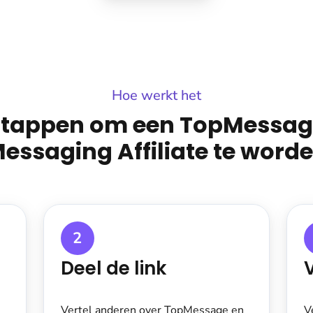
Hoe werkt het
Stappen om een TopMessag
essaging Affiliate te word
2
Deel de link
Vertel anderen over TopMessage en
V