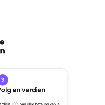
e
en
3
Volg en verdien
erdien 10% van elke betaling van je