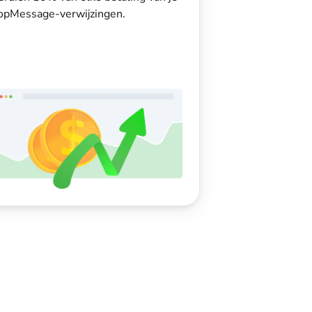
opMessage-verwijzingen.