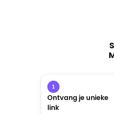
M
1
Ontvang je unieke
link